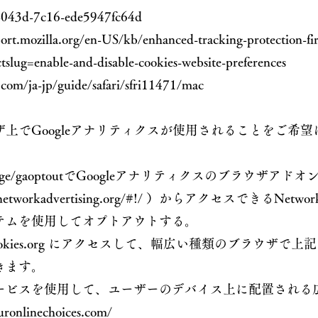
043d-7c16-ede5947fc64d
ort.mozilla.org/en-US/kb/enhanced-tracking-protection-fi
tslug=enable-and-disable-cookies-website-preferences
.com/ja-jp/guide/safari/sfri11471/mac
上でGoogleアナリティクスが使用されることをご希
age/gaoptout
でGoogleアナリティクスのブラウザアド
networkadvertising.org/#!/ ）からアクセスできるNetw
テムを使用してオプトアウトする。
aboutcookies.org にアクセスして、幅広い種類のブラウ
きます。
ビスを使用して、ユーザーのデバイス上に配置される広告
ronlinechoices.com/