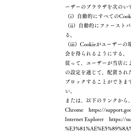
ーザーのブラウザを次のい
（i）自動的にすべてのCoo
（ii）自動的にファーストパ
る。
（iii）Cookieがユー
会を得られるようにする。
従って、ユーザーが当店によ
の設定を通じて、配置されたC
ブロックすることができま
い。
または、以下のリンクから、
Chrome
https://support.g
Internet Explorer https://su
%E3%81%AE%E5%89%8A